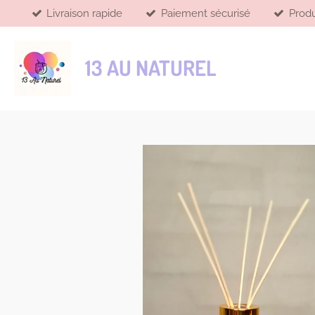
Livraison rapide
Paiement sécurisé
Produ
Passer
au
contenu
13 AU NATUREL
principal