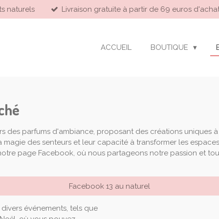
ts naturels
Livraison gratuite à partir de 69 euros d'achat
ACCUEIL
BOUTIQUE
rché
nivers des parfums d'ambiance, proposant des créations uniques 
 magie des senteurs et leur capacité à transformer les espaces 
 notre page Facebook, où nous partageons notre passion et tout
Facebook 13 au naturel
 divers événements, tels que