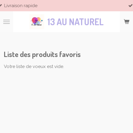
apide
Paiement sé
Passer
au
13 AU NATUREL
contenu
principal
Liste des produits favoris
Votre liste de voeux est vide.