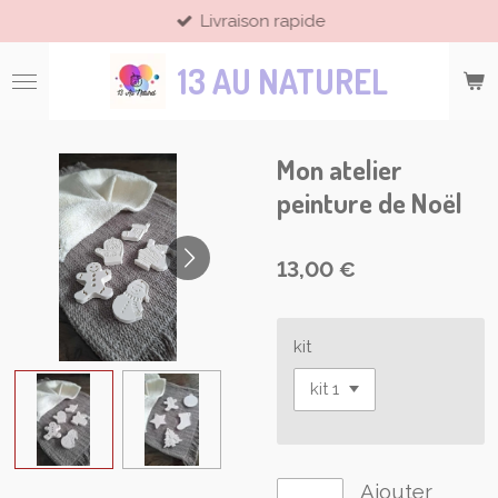
Livraison rapide
Passer
au
13 AU NATUREL
contenu
principal
Mon atelier
peinture de Noël
13,00 €
kit
Ajouter