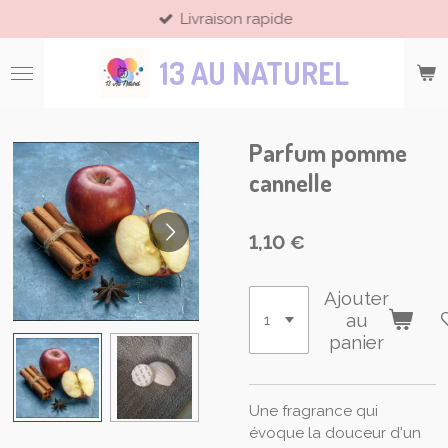
Livraison rapide
Passer
au
13 AU NATUREL
contenu
principal
Parfum pomme
cannelle
1,10 €
Ajouter
au
panier
Une fragrance qui
évoque la douceur d'un