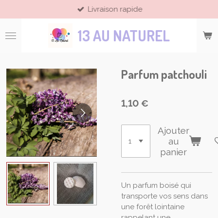
Livraison rapide
Passer
au
13 AU NATUREL
contenu
principal
Parfum patchouli
1,10 €
Ajouter
au
panier
Un parfum boisé qui
transporte vos sens dans
une forêt lointaine
rappelant une