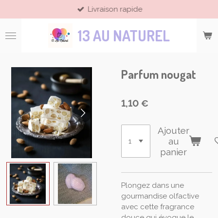
Livraison rapide
Passer
au
13 AU NATUREL
contenu
principal
Parfum nougat
1,10 €
Ajouter
au
panier
Plongez dans une
gourmandise olfactive
avec cette fragrance
douce qui évoque le