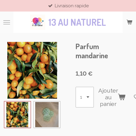
Livraison rapide
Passer
au
13 AU NATUREL
contenu
principal
Parfum
mandarine
1,10 €
Ajouter
au
panier