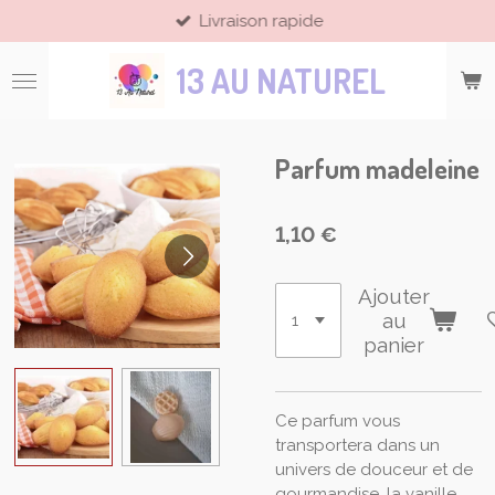
Livraison rapide
Passer
au
13 AU NATUREL
contenu
principal
Parfum madeleine
1,10 €
Ajouter
au
panier
Ce parfum vous
transportera dans un
univers de douceur et de
gourmandise. la vanille