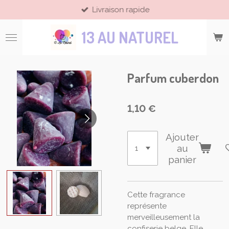
Livraison rapide
Passer
au
13 AU NATUREL
contenu
principal
Parfum cuberdon
1,10 €
Ajouter
au
panier
Cette fragrance
représente
merveilleusement la
confiserie belge. Elle