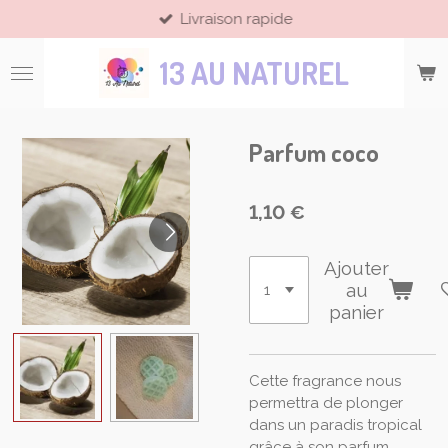
Livraison rapide
Passer
au
13 AU NATUREL
contenu
principal
Parfum coco
1,10 €
Ajouter
au
panier
Cette fragrance nous
permettra de plonger
dans un paradis tropical
grâce à son parfum