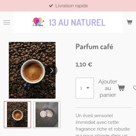
Livraison rapide
Passer
au
13 AU NATUREL
contenu
principal
Parfum café
1,10 €
Ajouter
au
panier
Un éveil sensoriel
immédiat avec cette
fragrance riche et robuste
qui nous plonge dans un