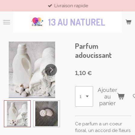
Livraison rapide
Passer
au
13 AU NATUREL
contenu
principal
Parfum
adoucissant
1,10 €
Ajouter
au
panier
Ce parfum a un coeur
floral, un accord de fleurs